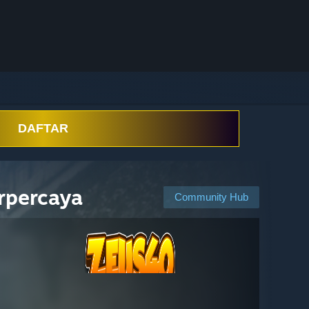
DAFTAR
rpercaya
Community Hub