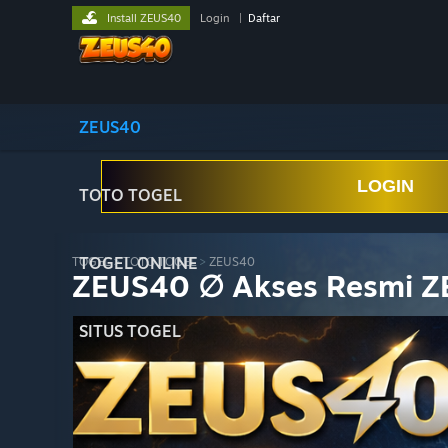
Install ZEUS40
Login
|
Daftar
ZEUS40
LOGIN
TOTO TOGEL
TOGEL ONLINE
TOGEL
>
TOTO TOGEL
>
ZEUS40
ZEUS40 ∅ Akses Resmi ZE
SITUS TOGEL