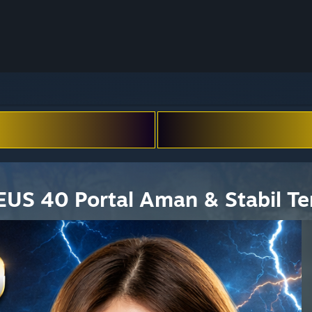
US 40 Portal Aman & Stabil Te